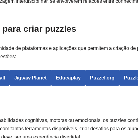
zagem interdisciplinar, se envolverem relações entre conhecim
para criar puzzles
nidade de plataformas e aplicações que permitem a criação de 
estões:
ll
Jigsaw Planet
Educaplay
Puzzel.org
Puzzl
abilidades cognitivas, motoras ou emocionais, os puzzles cont
om tantas ferramentas disponíveis, criar desafios para os aluno
 deve, ser uma experiência divertida!