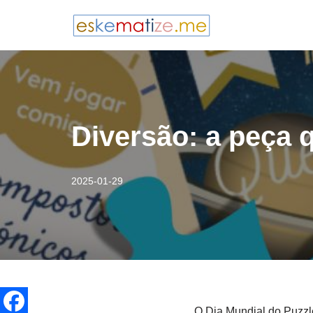
Avançar
para
o
conteúdo
Diversão: a peça q
2025-01-29
O Dia Mundial do Puzzle