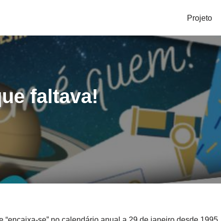
Projeto
ue faltava!
 “encaixa-se” no calendário anual a 29 de janeiro desde 1995