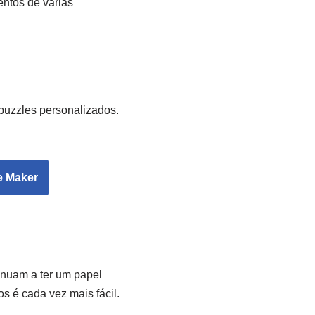
entos de várias
puzzles personalizados.
e Maker
inuam a ter um papel
s é cada vez mais fácil.