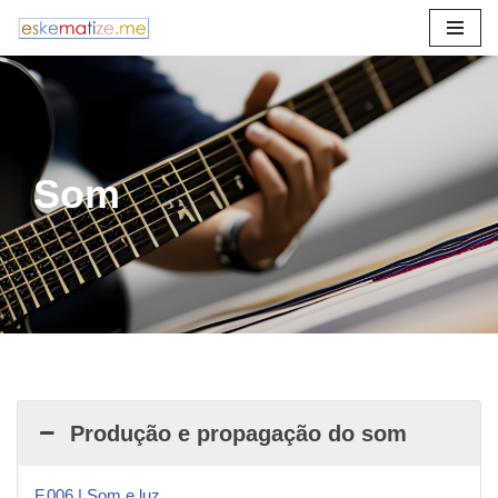
Avançar
para
o
conteúdo
Som
Produção e propagação do som
F.006 | Som e luz