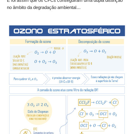
E foi assim que os CFCs conseguiram uma dupla distinção
no âmbito da degradação ambiental…