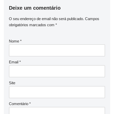
r
Deixe um comentário
e
s
O seu endereço de email não será publicado.
Campos
d
obrigatórios marcados com
*
e
c
a
Nome
*
r
t
õ
Email
*
e
s
.
Site
Comentário
*