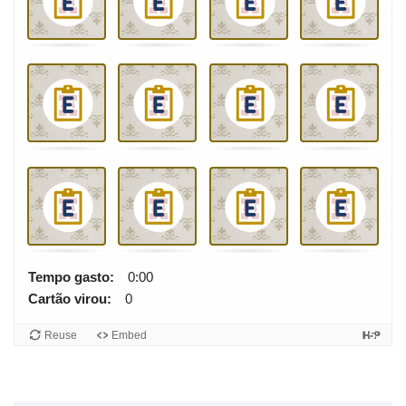
g
o
d
a
m
e
m
ó
r
i
a
.
F
Tempo gasto:
0:00
o
Cartão virou:
0
r
m
Reuse
Embed
e
p
a