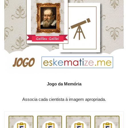
Jogo da Memória
Associa cada cientista à imagem apropriada.
J
.
.
o