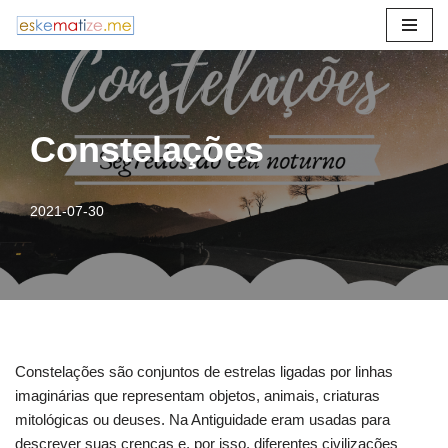
Avançar
para
o
conteúdo
Constelações
2021-07-30
Constelações são conjuntos de estrelas ligadas por linhas
imaginárias que representam objetos, animais, criaturas
mitológicas ou deuses. Na Antiguidade eram usadas para
descrever suas crenças e, por isso, diferentes civilizações