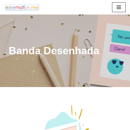
Avançar
para
o
conteúdo
Banda Desenhada